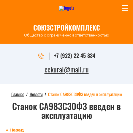
СОЮЗСТРОЙКОМПЛЕКС
Общество с ограниченной ответственностью
+7 (922) 22 45 834
cckural@mail.ru
Главная
/
Новости
/
Станок СА983С30ФЗ введен в эксплуатацию
Станок СА983С30ФЗ введен в
эксплуатацию
« Назад